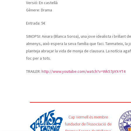
Versió: En castellà
Gènere: Drama
Entrada: 5€
SINOPSI: Ainara (Blanca Soroa), una jove idealista i brillant d
almenys, això espera la seva família que faci. Tanmateix, l
planteja abraçar la vida de monja de clausura. La notícia aga
foc per a tots.
TRAILER:
http://www.youtube.com/watch?v=Wk57pYX-YT4
Cap Vermell és membre
fundador de l'Associació de