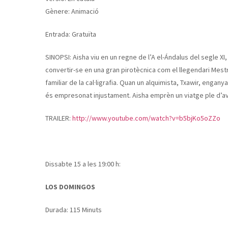
Gènere: Animació
Entrada: Gratuïta
SINOPSI: Aisha viu en un regne de l’A el-Ándalus del segle XI
convertir-se en una gran pirotècnica com el llegendari Mestr
familiar de la cal·ligrafia. Quan un alquimista, Txawir, engan
és empresonat injustament. Aisha emprèn un viatge ple d’aven
TRAILER:
http://www.youtube.com/watch?v=b5bjKo5oZZo
Dissabte 15 a les 19:00 h:
LOS DOMINGOS
Durada: 115 Minuts