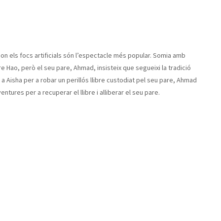
, on els focs artificials són l’espectacle més popular. Somia amb
e Hao, però el seu pare, Ahmad, insisteix que segueixi la tradició
ya a Aisha per a robar un perillós llibre custodiat pel seu pare, Ahmad
tures per a recuperar el llibre i alliberar el seu pare.