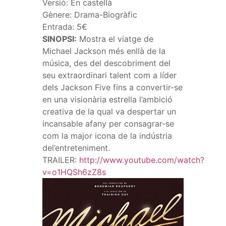
Versió: En castellà
Gènere: Drama-Biogràfic
Entrada: 5€
SINOPSI:
Mostra el viatge de
Michael Jackson més enllà de la
música, des del descobriment del
seu extraordinari talent com a líder
dels Jackson Five fins a convertir-se
en una visionària estrella l’ambició
creativa de la qual va despertar un
incansable afany per consagrar-se
com la major icona de la indústria
del’entreteniment.
TRAILER:
http://www.youtube.com/watch?
v=o1HQSh6zZ8s