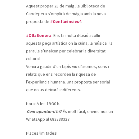
Aquest proper 28 de maig, la Biblioteca de
Capdepera s’omplirà de màgia amb la nova
proposta de
#Confluències4
:
#OllaSonora
. Ens fa molta il·lusió acollir
aquesta peça artística on la cuina, la música i la
paraula s’uneixen per celebrar la diversitat
cultural.
Veniu a gaudir d’un tapís viu d’aromes, sons i
relats que ens recorden la riquesa de
l’experiència humana. Una proposta sensorial
que no us deixarà indiferents.
Hora: A les 19:30 h.
Com apuntar-s’hi?
És molt fàcil, envieu-nos un
WhatsApp al 683388327
Places limitades!