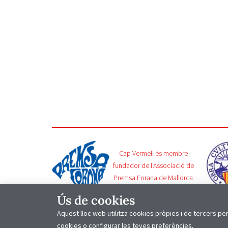
Cap Vermell és membre
fundador de l'Associació de
Premsa Forana de Mallorca
Ús de cookies
Aquest lloc web utilitza cookies pròpies i de tercers per 
Producte local fet amb
per
bcle.dev
cookies o configurar les teves preferències.