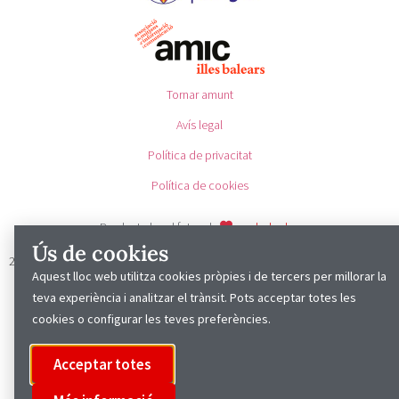
Tornar amunt
Avís legal
Política de privacitat
Política de cookies
Producte local fet amb
per
bcle.dev
Ús de cookies
2025 © Cap Vermell
Aquest lloc web utilitza cookies pròpies i de tercers per millorar la
teva experiència i analitzar el trànsit. Pots acceptar totes les
cookies o configurar les teves preferències.
Acceptar totes