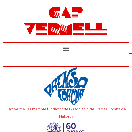
CAP
VERMELL
Cap Vermell és membre fundador de l'Associació de Premsa Forana de
Mallorca