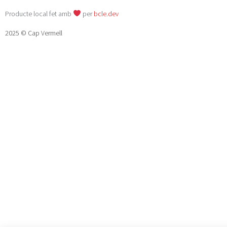
Producte local fet amb
per
bcle.dev
2025 © Cap Vermell