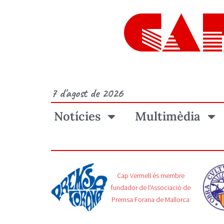
CA
7 d'agost de 2026
Notícies
Multimèdia
Cap Vermell és membre
fundador de l'Associació de
Premsa Forana de Mallorca