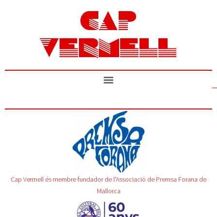
CAP
VERMELL
Cap Vermell és membre fundador de l'Associació de Premsa Forana de
Mallorca