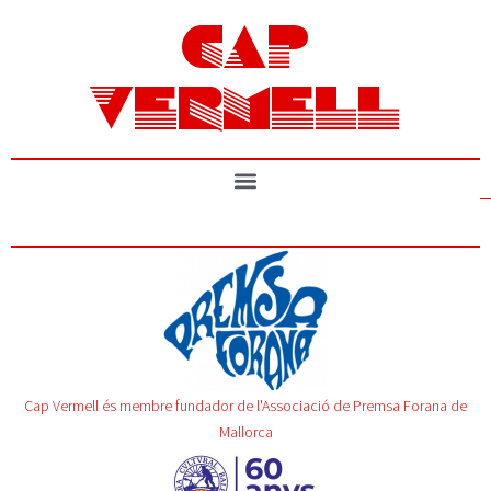
CAP
VERMELL
Cap Vermell és membre fundador de l'Associació de Premsa Forana de
Mallorca