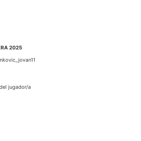
ERA 2025
kovic_jovan11
del jugador/a