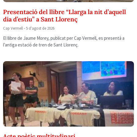
Presentació del llibre “Llarga la nit d’aquell
dia d’estiu” a Sant Llorenç
Cap Vermell
5 d'agost de 2026
El llibre de Jaume Morey, publicat per Cap Vermell, es presentà a
l’antiga estació de tren de Sant Llorenç.
Acte poètic multitudinari