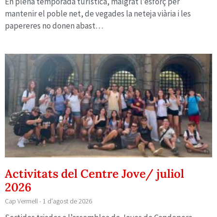
En plena temporada turística, malgrat l’esforç per
mantenir el poble net, de vegades la neteja viària i les
papereres no donen abast…
Activitats del Centre Jove/ juliol
2026
Cap Vermell
1 d'agost de 2026