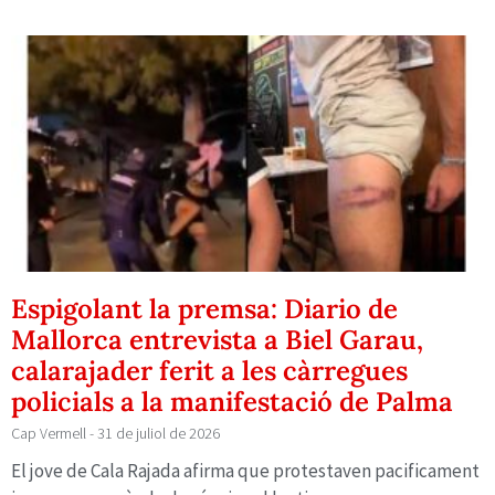
Espigolant la premsa: Diario de
Mallorca entrevista a Biel Garau,
calarajader ferit a les càrregues
policials a la manifestació de Palma
Cap Vermell
31 de juliol de 2026
El jove de Cala Rajada afirma que protestaven pacificament