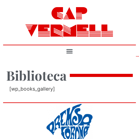
CAP
VERMELL
Biblioteca
[wp_books_gallery]