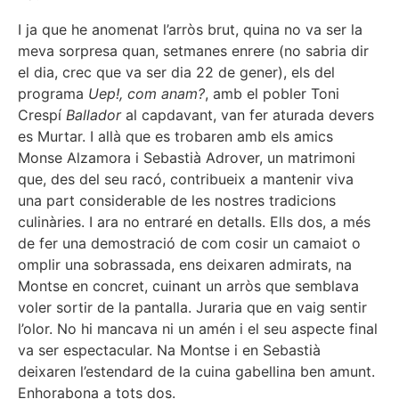
I ja que he anomenat l’arròs brut, quina no va ser la
meva sorpresa quan, setmanes enrere (no sabria dir
el dia, crec que va ser dia 22 de gener), els del
programa
Uep!, com anam?
, amb el pobler Toni
Crespí
Ballador
al capdavant, van fer aturada devers
es Murtar. I allà que es trobaren amb els amics
Monse Alzamora i Sebastià Adrover, un matrimoni
que, des del seu racó, contribueix a mantenir viva
una part considerable de les nostres tradicions
culinàries. I ara no entraré en detalls. Ells dos, a més
de fer una demostració de com cosir un camaiot o
omplir una sobrassada, ens deixaren admirats, na
Montse en concret, cuinant un arròs que semblava
voler sortir de la pantalla. Juraria que en vaig sentir
l’olor. No hi mancava ni un amén i el seu aspecte final
va ser espectacular. Na Montse i en Sebastià
deixaren l’estendard de la cuina gabellina ben amunt.
Enhorabona a tots dos.