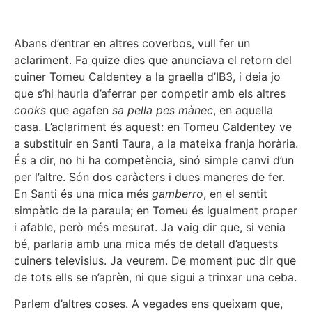
Abans d’entrar en altres coverbos, vull fer un
aclariment. Fa quize dies que anunciava el retorn del
cuiner Tomeu Caldentey a la graella d’IB3, i deia jo
que s’hi hauria d’aferrar per competir amb els altres
cooks
que agafen
sa pella pes mànec
, en aquella
casa. L’aclariment és aquest: en Tomeu Caldentey ve
a substituir en Santi Taura, a la mateixa franja horària.
És a dir, no hi ha competència, sinó simple canvi d’un
per l’altre. Són dos caràcters i dues maneres de fer.
En Santi és una mica més
gamberro
, en el sentit
simpàtic de la paraula; en Tomeu és igualment proper
i afable, però més mesurat. Ja vaig dir que, si venia
bé, parlaria amb una mica més de detall d’aquests
cuiners televisius. Ja veurem. De moment puc dir que
de tots ells se n’aprèn, ni que sigui a trinxar una ceba.
Parlem d’altres coses. A vegades ens queixam que,