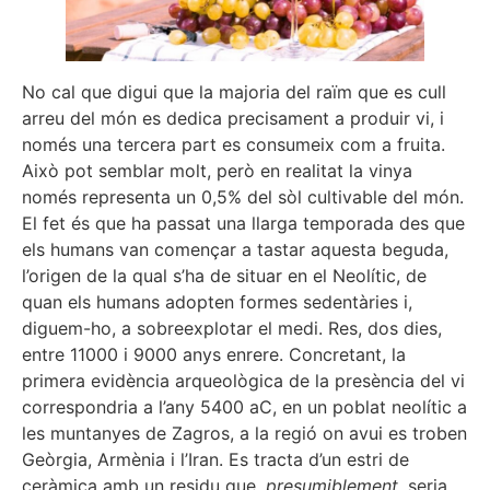
No cal que digui que la majoria del raïm que es cull
arreu del món es dedica precisament a produir vi, i
només una tercera part es consumeix com a fruita.
Això pot semblar molt, però en realitat la vinya
només representa un 0,5% del sòl cultivable del món.
El fet és que ha passat una llarga temporada des que
els humans van començar a tastar aquesta beguda,
l’origen de la qual s’ha de situar en el Neolític, de
quan els humans adopten formes sedentàries i,
diguem-ho, a sobreexplotar el medi. Res, dos dies,
entre 11000 i 9000 anys enrere. Concretant, la
primera evidència arqueològica de la presència del vi
correspondria a l’any 5400 aC, en un poblat neolític a
les muntanyes de Zagros, a la regió on avui es troben
Geòrgia, Armènia i l’Iran. Es tracta d’un estri de
ceràmica amb un residu que,
presumiblement
, seria