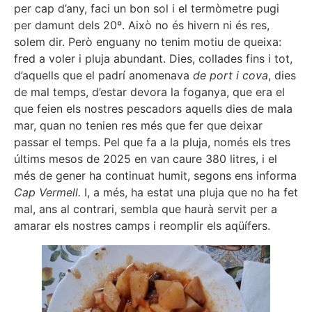
per cap d’any, faci un bon sol i el termòmetre pugi
per damunt dels 20º. Això no és hivern ni és res,
solem dir. Però enguany no tenim motiu de queixa:
fred a voler i pluja abundant. Dies, collades fins i tot,
d’aquells que el padrí anomenava
de port i cova
, dies
de mal temps, d’estar devora la foganya, que era el
que feien els nostres pescadors aquells dies de mala
mar, quan no tenien res més que fer que deixar
passar el temps. Pel que fa a la pluja, només els tres
últims mesos de 2025 en van caure 380 litres, i el
més de gener ha continuat humit, segons ens informa
Cap Vermell.
I, a més, ha estat una pluja que no ha fet
mal, ans al contrari, sembla que haurà servit per a
amarar els nostres camps i reomplir els aqüífers.