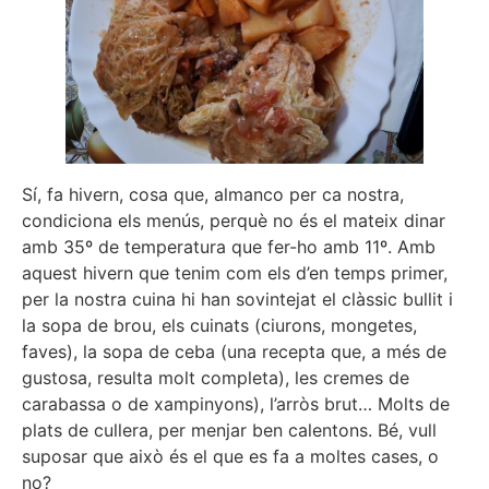
Sí, fa hivern, cosa que, almanco per ca nostra,
condiciona els menús, perquè no és el mateix dinar
amb 35º de temperatura que fer-ho amb 11º. Amb
aquest hivern que tenim com els d’en temps primer,
per la nostra cuina hi han sovintejat el clàssic bullit i
la sopa de brou, els cuinats (ciurons, mongetes,
faves), la sopa de ceba (una recepta que, a més de
gustosa, resulta molt completa), les cremes de
carabassa o de xampinyons), l’arròs brut… Molts de
plats de cullera, per menjar ben calentons. Bé, vull
suposar que això és el que es fa a moltes cases, o
no?