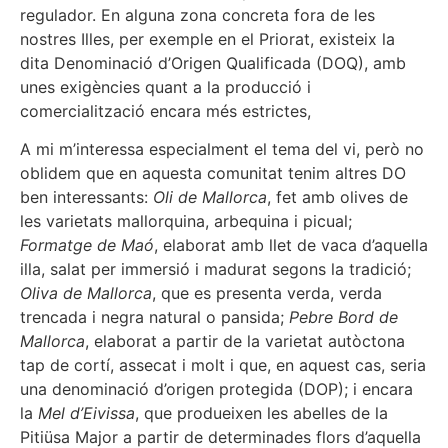
regulador. En alguna zona concreta fora de les
nostres Illes, per exemple en el Priorat, existeix la
dita Denominació d’Origen Qualificada (DOQ), amb
unes exigències quant a la producció i
comercialització encara més estrictes,
A mi m’interessa especialment el tema del vi, però no
oblidem que en aquesta comunitat tenim altres DO
ben interessants:
Oli de Mallorca
, fet amb olives de
les varietats mallorquina, arbequina i picual;
Formatge de Maó
, elaborat amb llet de vaca d’aquella
illa, salat per immersió i madurat segons la tradició;
Oliva de Mallorca
, que es presenta verda, verda
trencada i negra natural o pansida;
Pebre Bord de
Mallorca
, elaborat a partir de la varietat autòctona
tap de cortí, assecat i molt i que, en aquest cas, seria
una denominació d’origen protegida (DOP); i encara
la
Mel d’Eivissa
, que produeixen les abelles de la
Pitiüsa Major a partir de determinades flors d’aquella