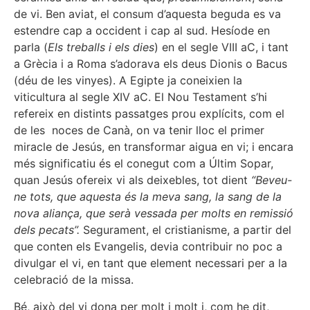
de vi. Ben aviat, el consum d’aquesta beguda es va
estendre cap a occident i cap al sud. Hesíode en
parla (
Els treballs i els dies
) en el segle VIII aC, i tant
a Grècia i a Roma s’adorava els deus Dionis o Bacus
(déu de les vinyes). A Egipte ja coneixien la
viticultura al segle XIV aC. El Nou Testament s’hi
refereix en distints passatges prou explícits, com el
de les noces de Canà, on va tenir lloc el primer
miracle de Jesús, en transformar aigua en vi; i encara
més significatiu és el conegut com a Últim Sopar,
quan Jesús ofereix vi als deixebles, tot dient
“Beveu-
ne tots, que aquesta és la meva sang, la sang de la
nova aliança, que serà vessada per molts en remissió
dels pecats”.
Segurament, el cristianisme, a partir del
que conten els Evangelis, devia contribuir no poc a
divulgar el vi, en tant que element necessari per a la
celebració de la missa.
Bé, això del vi dona per molt i molt i, com he dit,