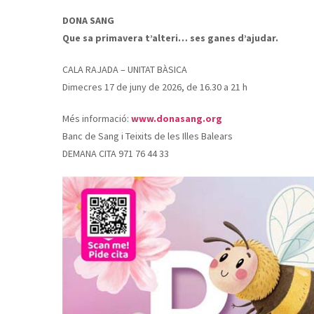
DONA SANG
Que sa primavera t’alteri… ses ganes d’ajudar.
CALA RAJADA – UNITAT BÀSICA
Dimecres 17 de juny de 2026, de 16.30 a 21 h
Més informació:
www.donasang.org
Banc de Sang i Teixits de les Illes Balears
DEMANA CITA 971 76 44 33