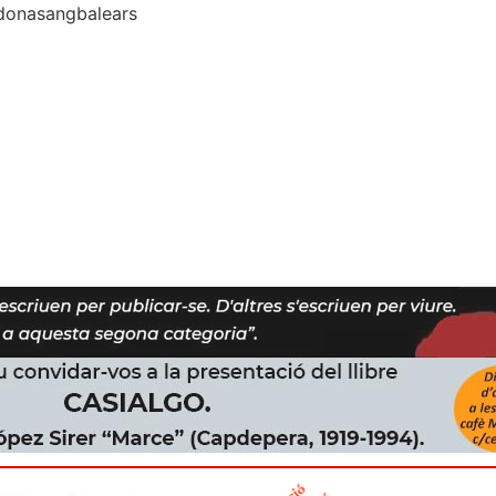
 @donasangbalears