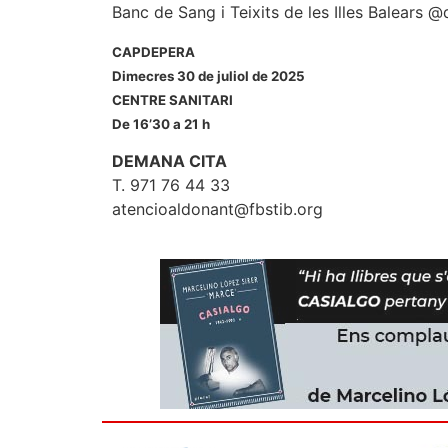
Banc de Sang i Teixits de les Illes Balears
CAPDEPERA
Dimecres 30 de juliol de 2025
CENTRE SANITARI
De 16’30 a 21 h
DEMANA CITA
T. 971 76 44 33
atencioaldonant@fbstib.org