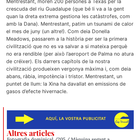
Mentrestant, moren 200 persones a Texas per la
crescuda del riu Guadalupe (que bé li va a la gent
quan la dreta extrema gestiona les catàstrofes, com
amb la Dana). Mentrestant, patim un tsunami de calor
el mes de juny (un altre!). Com deia Donella
Meadows, passarem a la història per ser la primera
civilització que no es va salvar a si mateixa perquè
no era rendible (per això l’aeroport de Palma no atura
de créixer). Els darrers capítols de la nostra
civilització produeixen vergonya màxima i, com deia
abans, ràbia, impotència i tristor. Mentrestant, un
puntet de llum: la Xina ha davallat en emissions de
gasos d’efecte hivernacle.
Altres articles
Fotografia dominical /205 / Màquina segant a