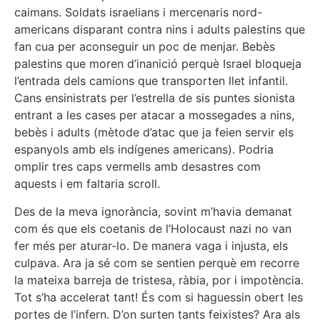
caimans. Soldats israelians i mercenaris nord-
americans disparant contra nins i adults palestins que
fan cua per aconseguir un poc de menjar. Bebès
palestins que moren d’inanició perquè Israel bloqueja
l’entrada dels camions que transporten llet infantil.
Cans ensinistrats per l’estrella de sis puntes sionista
entrant a les cases per atacar a mossegades a nins,
bebès i adults (mètode d’atac que ja feien servir els
espanyols amb els indígenes americans). Podria
omplir tres caps vermells amb desastres com
aquests i em faltaria scroll.
Des de la meva ignorància, sovint m’havia demanat
com és que els coetanis de l’Holocaust nazi no van
fer més per aturar-lo. De manera vaga i injusta, els
culpava. Ara ja sé com se sentien perquè em recorre
la mateixa barreja de tristesa, ràbia, por i impotència.
Tot s’ha accelerat tant! És com si haguessin obert les
portes de l’infern. D’on surten tants feixistes? Ara als