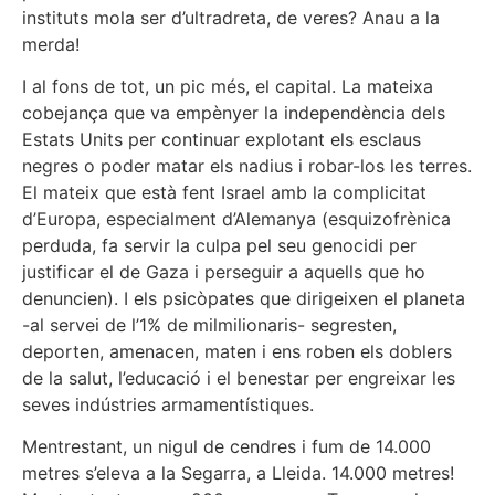
instituts mola ser d’ultradreta, de veres? Anau a la
merda!
I al fons de tot, un pic més, el capital. La mateixa
cobejança que va empènyer la independència dels
Estats Units per continuar explotant els esclaus
negres o poder matar els nadius i robar-los les terres.
El mateix que està fent Israel amb la complicitat
d’Europa, especialment d’Alemanya (esquizofrènica
perduda, fa servir la culpa pel seu genocidi per
justificar el de Gaza i perseguir a aquells que ho
denuncien). I els psicòpates que dirigeixen el planeta
-al servei de l’1% de milmilionaris- segresten,
deporten, amenacen, maten i ens roben els doblers
de la salut, l’educació i el benestar per engreixar les
seves indústries armamentístiques.
Mentrestant, un nigul de cendres i fum de 14.000
metres s’eleva a la Segarra, a Lleida. 14.000 metres!