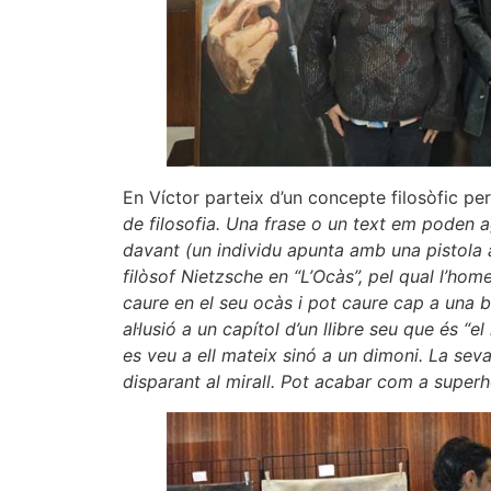
En Víctor parteix d’un concepte filosòfic per
de filosofia. Una frase o un text em poden a
davant (un individu apunta amb una pistola 
filòsof Nietzsche en “L’Ocàs”, pel qual l’hom
caure en el seu ocàs i pot caure cap a una b
al·lusió a un capítol d’un llibre seu que és “el
es veu a ell mateix sinó a un dimoni. La seva
disparant al mirall. Pot acabar com a supe