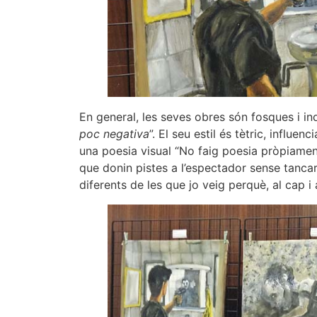
En general, les seves obres són fosques i inq
poc negativa
”. El seu estil és tètric, influ
una poesia visual “No faig poesia pròpiament
que donin pistes a l’espectador sense tancar 
diferents de les que jo veig perquè, al cap i a 