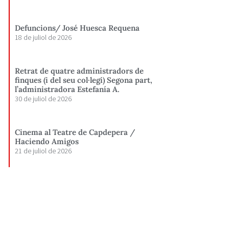
Defuncions/ José Huesca Requena
18 de juliol de 2026
Retrat de quatre administradors de
finques (i del seu col·legi) Segona part,
l’administradora Estefanía A.
30 de juliol de 2026
Cinema al Teatre de Capdepera /
Haciendo Amigos
21 de juliol de 2026