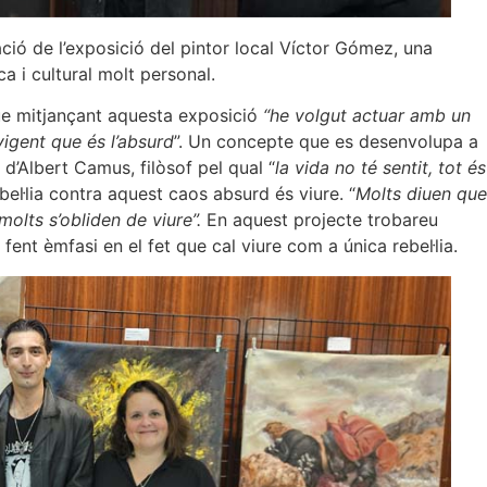
ació de l’exposició del pintor local Víctor Gómez, una
a i cultural molt personal.
ue mitjançant aquesta exposició
“he volgut actuar amb un
vigent que és l’absurd
”. Un concepte que es desenvolupa a
d’Albert Camus, filòsof pel qual “
la vida no té sentit, tot és
ebel·lia contra aquest caos absurd és viure. “
Molts diuen que
molts s’obliden de viure”.
En aquest projecte trobareu
fent èmfasi en el fet que cal viure com a única rebel·lia.