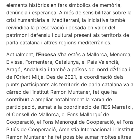
elements històrics en fars simbòlics de memòria,
denúncia i esperança. A més de sensibilitzar sobre la
crisi humanitària al Mediterrani, la iniciativa també
reivindica la preservació i posada en valor del
patrimoni defensiu i cultural present als territoris de
parla catalana i altres regions mediterrànies.
Actualment, l’
Encesa
s’ha estès a Mallorca, Menorca,
Eivissa, Formentera, Catalunya, el País Valencià,
Aragó, Andalusia i també a països del nord d’Àfrica i
de l’Orient Mitjà. Des de 2021, la coordinació dels
punts participants als territoris de parla catalana va a
càrrec de l’
Institut Ramon Muntaner
, fet que ha
contribuït a ampliar notablement la xarxa de
participació, sumat a la coordinació de l’IES Marratxí,
el Consell de Mallorca, el Fons Mallorquí de
Cooperació, el Fons Menorquí de Cooperació, el Fons
Pitiús de Cooperació, Amnistia Internacional i l’Institut
Ramon Muntaner ha fet possible sumar moltes altres