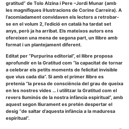
gratitud” de Tolo Alzina i Pere –Jordi Munar (amb
les magnífiques il·lustracions de Corine Carreira). A
l’acomiadament convidaven els lectors a retrobar-
se en el volum 2, l’edició en català ha tardat set
anys, però ja ha arribat. Els mateixos autors ens
ofereixen una mena de segona part, un llibre amb
format i un plantejament diferent.
Editat per “Purpurina editorial”, el llibre proposa
aprofundir en la Gratitud com “la capacitat de tornar
a celebrar els petits moments de felicitat invisible
que vius cada dia”. Si amb el primer llibre es
pretenia “la presa de consciència del grau de queixa
en les nostres vides … i utilitzar la Gratitud com el
revers lluminós de la nostra infància espiritual”, amb
aquest segon lliurament es pretén despertar el
desig “de saltar d’aquesta infància a la maduresa
espiritual”.