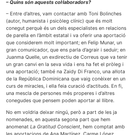
– Quins són aquests col·laboradors?
– Entre d’altres, vam contactar amb Toni Bolinches
(autor, humanista i psicòleg clínic) que és molt
conegut perquè és un dels especialistes en relacions
de parella en l’àmbit estatal i va oferir una aportació
que considerem molt important; en Felip Munar, un
gran comunicador, que ens parla d’agrair i seduir; en
Juanma Quelle, un exdirectiu de Correus que va tenir
un gran canvi en la seva vida i ens ha fet el pròleg i
una aportació; també na Zaidy Di Franco, una al·lota
de la República Dominicana que vaig conèixer en un
curs de miracles, i ella feia curació d’actituds. En fi,
una mescla de persones més properes i d’altres
conegudes que pensem poden aportar al llibre.
No em voldria deixar ningú, però a part de les ja
nomenades, en aquesta segona part que hem
anomenat
La Gratitud Conscient
, hem comptat amb
les aportacions de Ana Martínez, Carme López