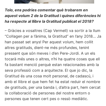
Tolo, ens podries comentar què trobarem en
aquest volum 2 de la Gratitud i quines diferències hi
ha respecte al llibre la Gratitud publicat el 2018?
– Gràcies a vosaltres (Cap Vermell) va sortir a la llum
“Col·lagen per a l’ànima, la Gratitud” en l’any 2018… Ja
han passat set anys! Per aquest volum, hem collit
altres gratituds, dient-ne més profundes, tenint
pressent que són meves i d’en Pere-Jordi. A un els
tocarà més unes o altres, n’hi ha quatre coses que ell
fa bastant menció perquè estan relacionades amb la
seva professió com a arquitecte. El que jo dic, la
Gratitud és una cosa molt personal, de cadascú, i
amb el llibre el que hem fet ha estat reduir el nombre
de gratituds, per una banda i, d’altra part, hem cercat
la col·laboració de persones del nostre entorn o
persones que tenen cert pes o ressò mediàtic.