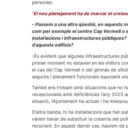
persones.
“
El nou planejament ha de marcar el creixem
– Passem a una altra qüestió, en aquests m
com per exemple el centre Cap Vermell o el
instal·lacions i infraestructures públiqu
d’aquests edificis?
-És evident que algunes infraestructures pú
primer moment no estaven en les millors con
el cas del Cap Vermell o del gimnàs de s’Alzin
segures i plenament funcionals suposarà una
També ens trobam amb situacions que no ha
recepcionada amb deficiències l’any 2023 a
situació, l’Ajuntament ha actuat i ha interp
D’altra banda, hi ha instal·lacions que han p
vàrem haver de substituir la coberta del po
recurrent. En aquest darrer cas, haurem de 