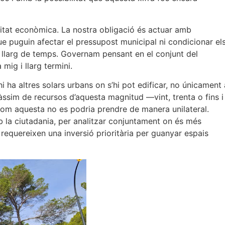
tat econòmica. La nostra obligació és actuar amb
e puguin afectar el pressupost municipal ni condicionar el
e llarg de temps. Governam pensant en el conjunt del
mig i llarg termini.
i ha altres solars urbans on s’hi pot edificar, no únicament 
àssim de recursos d’aquesta magnitud —vint, trenta o fins i
com aquesta no es podria prendre de manera unilateral.
 la ciutadania, per analitzar conjuntament on és més
 requereixen una inversió prioritària per guanyar espais