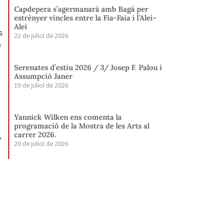
Capdepera s’agermanarà amb Bagà per
estrènyer vincles entre la Fia-Faia i l’Alei-
Alei
s
22 de juliol de 2026
a
Serenates d’estiu 2026 / 3/ Josep F. Palou i
Assumpció Janer
19 de juliol de 2026
Yannick Wilken ens comenta la
programació de la Mostra de les Arts al
carrer 2026.
,
20 de juliol de 2026