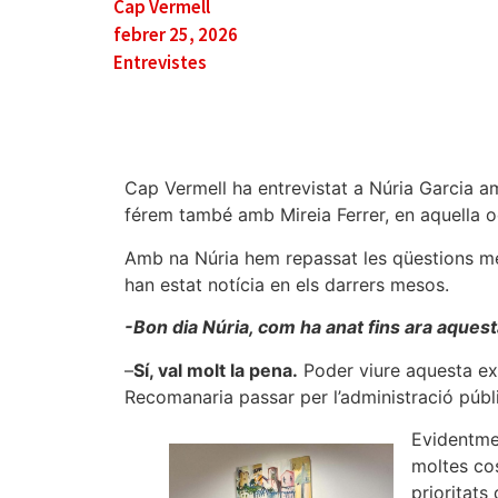
Cap Vermell
febrer 25, 2026
Entrevistes
Cap Vermell ha entrevistat a Núria Garcia a
férem també amb Mireia Ferrer, en aquella 
Amb na Núria hem repassat les qüestions mé
han estat notícia en els darrers mesos.
-Bon dia Núria, com ha anat fins ara aques
–
Sí, val molt la pena.
Poder viure aquesta exp
Recomanaria passar per l’administració públ
Evidentmen
moltes co
prioritats