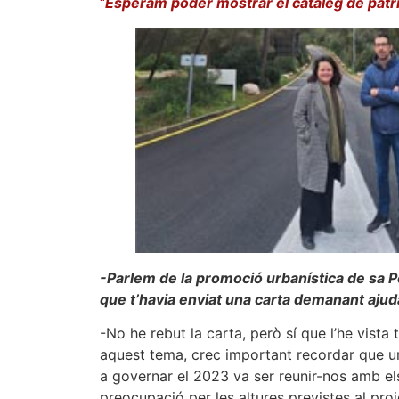
“
Esperam poder mostrar el catàleg de patri
-Parlem de la promoció urbanística de sa P
que t’havia enviat una carta demanant aju
-No he rebut la carta, però sí que l’he vista
aquest tema, crec important recordar que u
a governar el 2023 va ser reunir-nos amb el
preocupació per les altures previstes al pro