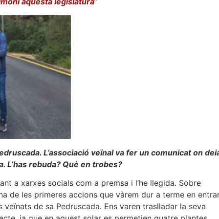
moni aquesta legislatura
”
edruscada. L’associació veïnal va fer un comunicat on dei
da. L’has rebuda? Què en trobes?
 tant a xarxes socials com a premsa i l’he llegida. Sobre
na de les primeres accions que vàrem dur a terme en entra
s veïnats de sa Pedruscada. Ens varen traslladar la seva
jecte, ja que en aquest solar es permetien quatre plantes,