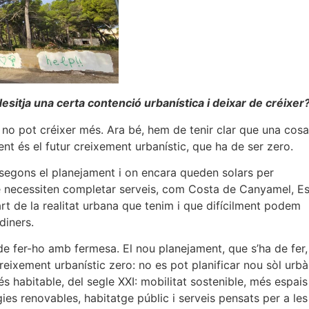
esitja una certa contenció urbanística i deixar de créixer
 no pot créixer més. Ara bé, hem de tenir clar que una cosa
rent és el futur creixement urbanístic, que ha de ser zero.
segons el planejament i on encara queden solars per
ue necessiten completar serveis, com Costa de Canyamel, E
rt de la realitat urbana que tenim i que difícilment podem
diners.
de fer-ho amb fermesa. El nou planejament, que s’ha de fer,
eixement urbanístic zero: no es pot planificar nou sòl urbà
és habitable, del segle XXI: mobilitat sostenible, més espais
gies renovables, habitatge públic i serveis pensats per a les