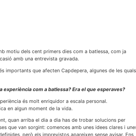
mb motiu dels cent primers dies com a batlessa, com ja
ocasió amb una entrevista gravada.
s importants que afecten Capdepera, algunes de les quals
ta experiència com a batlessa? Era el que esperaves?
eriència és molt enriquidor a escala personal.
ica en algun moment de la vida.
t, quan arriba el dia a dia has de trobar solucions per
ses que van sorgint: comences amb unes idees clares i une
 definides, però els imprevistos apareixen sense avisar. Ens