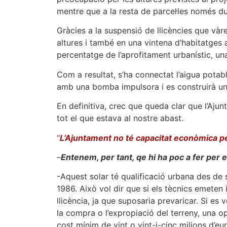
mentre que a la resta de parcel·les només d
Gràcies a la suspensió de llicències que vàr
altures i també en una vintena d’habitatges
percentatge de l’aprofitament urbanístic, un
Com a resultat, s’ha connectat l’aigua potab
amb una bomba impulsora i es construirà un 
En definitiva, crec que queda clar que l’Aju
tot el que estava al nostre abast.
“
L’Ajuntament no té capacitat econòmica pe
–
Entenem, per tant, qe hi ha poc a fer per 
-Aquest solar té qualificació urbana des de 
1986. Això vol dir que si els tècnics emeten
llicència, ja que suposaria prevaricar. Si es v
la compra o l’expropiació del terreny, una 
cost mínim de vint o vint-i-cinc milions d’eu