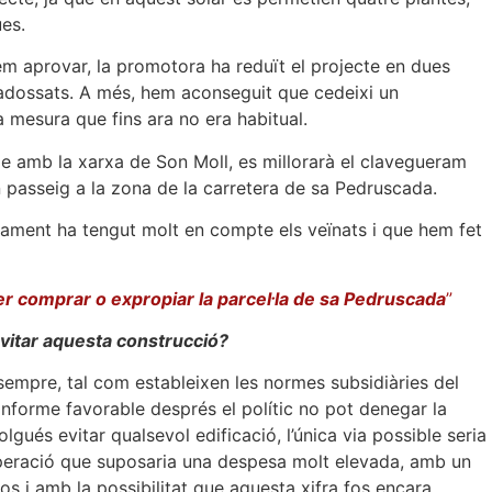
ues.
em aprovar, la promotora ha reduït el projecte en dues
 adossats. A més, hem aconseguit que cedeixi un
a mesura que fins ara no era habitual.
le amb la xarxa de Son Moll, es millorarà el clavegueram
passeig a la zona de la carretera de sa Pedruscada.
ntament ha tengut molt en compte els veïnats i que hem fet
r comprar o expropiar la parcel·la de sa Pedruscada
”
evitar aquesta construcció?
sempre, tal com estableixen les normes subsidiàries del
 informe favorable després el polític no pot denegar la
olgués evitar qualsevol edificació, l’única via possible seria
operació que suposaria una despesa molt elevada, amb un
ros i amb la possibilitat que aquesta xifra fos encara