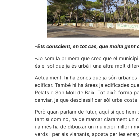
-Ets conscient, en tot cas, que molta gent d
-Jo som la primera que crec que el municipi
és el sòl que ja és urbà i una altra molt dife
Actualment, hi ha zones que ja són urbanes 
edificar. També hi ha àrees ja edificades q
Pelats o Son Moll de Baix. Tot això forma pa
canviar, ja que desclassificar sòl urbà costa 
Però quan parlam de futur, aquí sí que hem 
tant sí com no, ha de marcar clarament un cr
i a més ha de dibuixar un municipi millor i m
verds i per als vianants, aposta per les ener