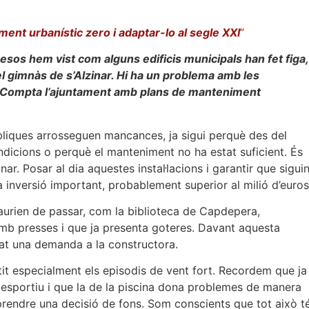
ent urbanístic zero i adaptar-lo al segle XXI
”
esos hem vist com alguns edificis municipals han fet figa,
 gimnàs de s’Alzinar. Hi ha un problema amb les
es? Compta l’ajuntament amb plans de manteniment
bliques arrosseguen mancances, ja sigui perquè des del
dicions o perquè el manteniment no ha estat suficient. És
ar. Posar al dia aquestes instal·lacions i garantir que sigui
 inversió important, probablement superior al milió d’euros
urien de passar, com la biblioteca de Capdepera,
mb presses i que ja presenta goteres. Davant aquesta
osat una demanda a la constructora.
atit especialment els episodis de vent fort. Recordem que ja
liesportiu i que la de la piscina dona problemes de manera
prendre una decisió de fons. Som conscients que tot això t