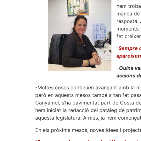
hem trobat
manca de 
resposta. 
moments, 
fet créixe
“
Sempre c
apareixen
-Quina va
accions d
-Moltes coses continuen avançant amb la mat
però en aquests mesos també s’han fet pass
Canyamel, s’ha pavimentat part de Costa de
hem iniciat la redacció del catàleg de patr
aquesta legislatura. A més, ja hem començat a
En els pròxims mesos, noves idees i project