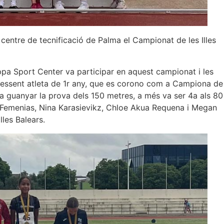
l centre de tecnificació de Palma el Campionat de les Illes
ppa Sport Center va participar en aquest campionat i les
essent atleta de 1r any, que es corono com a Campiona de
va guanyar la prova dels 150 metres, a més va ser 4a als 80
a Femenias, Nina Karasievikz, Chloe Akua Requena i Megan
les Balears.