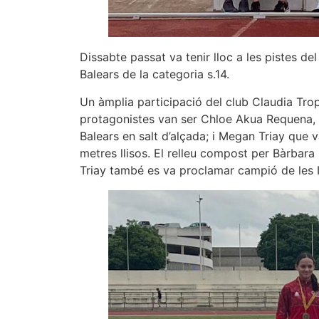
Dissabte passat va tenir lloc a les pistes de
Balears de la categoria s.14.
Un àmplia participació del club Claudia Tro
protagonistes van ser Chloe Akua Requena, 
Balears en salt d’alçada; i Megan Triay que 
metres llisos. El relleu compost per Bàrbar
Triay també es va proclamar campió de les Il