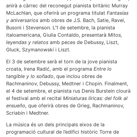
anirà a càrrec del reconegut pianista britànic Murray
McLachlan, que oferirà un programa titulat
Fantasías
y aniversarios
amb obres de J.S. Bach, Satie, Ravel,
Busoni i Stevenson. L’1 de setembre, la pianista
italoamericana, Giulia Contaldo, presentarà
Mitos,
leyendas y relatos
amb peces de Debussy, Liszt,
Gluck, Szymanowski i Liszt.
El 3 de setembre serà el torn de la jove pianista
croata, Irena Radić, amb el programa
Entre lo
tangible y lo soñado
, que inclou obres de
Rachmaninov, Debussy, Medtner i Chopin. Finalment,
el 4 de setembre, el pianista rus Denis Burstein clourà
el festival amb el recital
Miniaturas líricas: del folk al
ensueño,
que oferirà obres de Grieg, Rachmaninov,
Scriabin i Medtner.
La música és un dels principals eixos de la
programació cultural de l’edifici històric Torre de