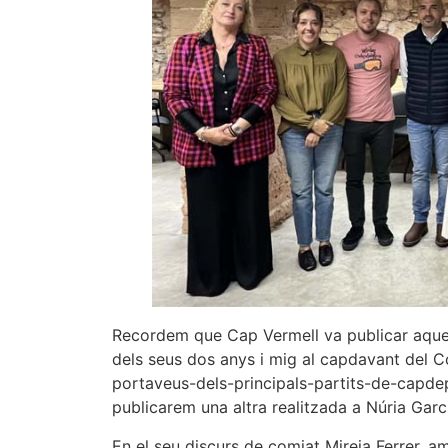
Recordem que Cap Vermell va publicar aques
dels seus dos anys i mig al capdavant del Co
portaveus-dels-principals-partits-de-capdep
publicarem una altra realitzada a Núria Garc
En el seu discurs de comiat Mireia Ferrer, am