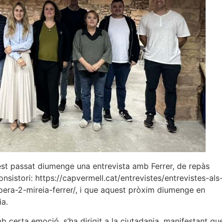
t passat diumenge una entrevista amb Ferrer, de repàs
nsistori: https://capvermell.cat/entrevistes/entrevistes-als
era-2-mireia-ferrer/, i que aquest pròxim diumenge en
ia.
b certa emoció, s’ha dirigit a la ciutadania, manifestant qu