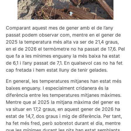
Comparant aquest mes de gener amb el de l’any
passat podem observar com, mentre en el gener de
2025 la temperatura més alta va ser de 21,4 graus,
en el de 2026 el termòmetre no ha passat de 17,6. Pel
que fa a les mínimes enguany la més baixa ha estat
de 6,1 i l’any passat de 7,1. En qualsevol cas no ha fet
cap fretada i hem estat lluny de tenir gelades.
En general, les temperatures mitjanes han estat més
baixes enguany. I especialment cridanera és la
diferència entre les temperatures mitjanes màximes.
Mentre que al 2025 la mitjana màxima del gener es
va situar en 17,2 graus, en aquest gener de 2026 ha
estat de 14,7, dos graus i mig de diferència. Per tant,
ha fet més fred, però sobretot durant el dia, mentre
que les mínimes durant les nits han estat semblants.