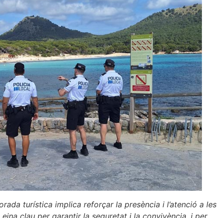
orada turística implica reforçar la presència i l’atenció a les
eina clau per garantir la seguretat i la convivència, i per