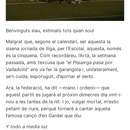
Benvinguts siau, estimats tots quan sou!
Malgrat que, segons el calendari, ser aquesta la
sisena jornada de lliga, per l’Escolar, aquesta, només
és la cinquena. Com recordàreu, l’Artà, la setmana
passada, amb l’excusa que
“el Pisuerga pasa por
Valladolid”
ens va fer la garangola i, unilateralment,
se’n cuida, esporuguit, d’ajornar el derbi.
Ara, la federació, ha dit —mano i ordeno— que
aquest partit es jugarà el pròxim dimecres dia vint-i-
nou a les tantes de la nit. I jo, vulgar mortal, m’estic
petant de riure, perquè tornaré a cantar aquella
famosa cançó d’en Gardel que diu:
Y todo a media luz