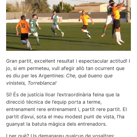
Gran partit, excel·lent resultat i espectacular actitud! I
jo, si em permeteu, vull afegir allò tan ocurrent que
es diu per les Argentines:
Che, qué bueno que
vinisteis, Torreblanca!
Sí! És de justícia lloar l’extraordinària feina que la
direcció tècnica de l’equip porta a terme,
entrenament rere entrenament i, partit rere partit. El
partit d’avui, sota el meu modest punt de vista, l’ha
guanyat la batuta màgica dels entrenadors.
I per què? Us demanareu qualcun de vosaltres: