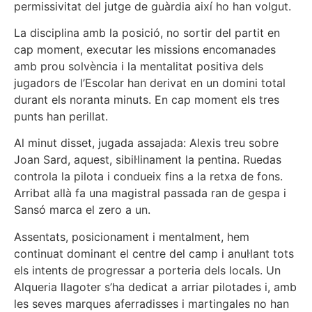
permissivitat del jutge de guàrdia així ho han volgut.
La disciplina amb la posició, no sortir del partit en
cap moment, executar les missions encomanades
amb prou solvència i la mentalitat positiva dels
jugadors de l’Escolar han derivat en un domini total
durant els noranta minuts. En cap moment els tres
punts han perillat.
Al minut disset, jugada assajada: Alexis treu sobre
Joan Sard, aquest, sibil·linament la pentina. Ruedas
controla la pilota i condueix fins a la retxa de fons.
Arribat allà fa una magistral passada ran de gespa i
Sansó marca el zero a un.
Assentats, posicionament i mentalment, hem
continuat dominant el centre del camp i anul·lant tots
els intents de progressar a porteria dels locals. Un
Alqueria llagoter s’ha dedicat a arriar pilotades i, amb
les seves marques aferradisses i martingales no han