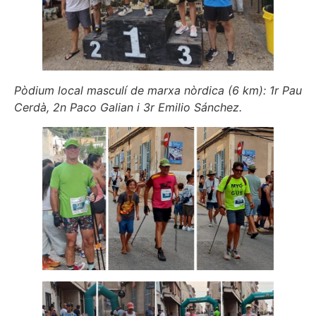
Pòdium local masculí de marxa nòrdica (6 km): 1r Pau
Cerdà, 2n Paco Galian i 3r Emilio Sánchez.