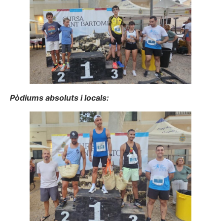
Pòdiums absoluts i locals: