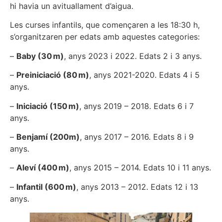
hi havia un avituallament d’aigua.
Les curses infantils, que començaren a les 18:30 h,
s’organitzaren per edats amb aquestes categories:
–
Baby (30 m)
, anys 2023 i 2022. Edats 2 i 3 anys.
–
Preiniciació (80 m)
, anys 2021-2020. Edats 4 i 5
anys.
–
Iniciació (150 m)
, anys 2019 – 2018. Edats 6 i 7
anys.
–
Benjamí (200m)
, anys 2017 – 2016. Edats 8 i 9
anys.
–
Aleví (400 m)
, anys 2015 – 2014. Edats 10 i 11 anys.
–
Infantil (600 m)
, anys 2013 – 2012. Edats 12 i 13
anys.