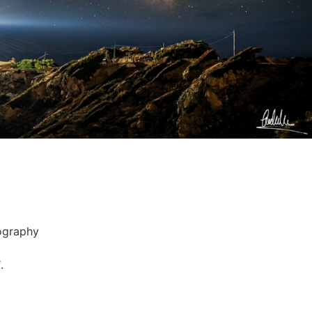
ography
.