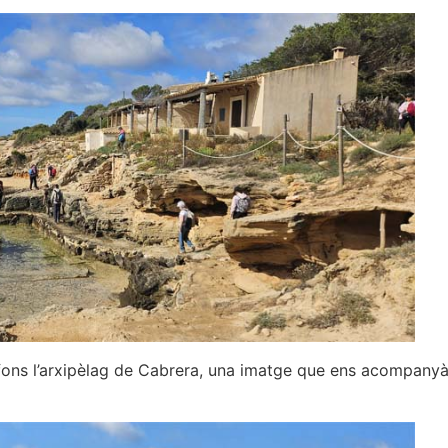
al fons l’arxipèlag de Cabrera, una imatge que ens acompany