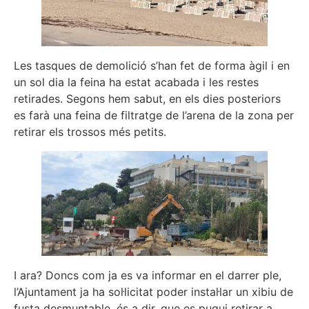
Les tasques de demolició s’han fet de forma àgil i en
un sol dia la feina ha estat acabada i les restes
retirades. Segons hem sabut, en els dies posteriors
es farà una feina de filtratge de l’arena de la zona per
retirar els trossos més petits.
I ara? Doncs com ja es va informar en el darrer ple,
l’Ajuntament ja ha sol·licitat poder instal·lar un xibiu de
fusta desmuntable, és a dir, que es pugui retirar a