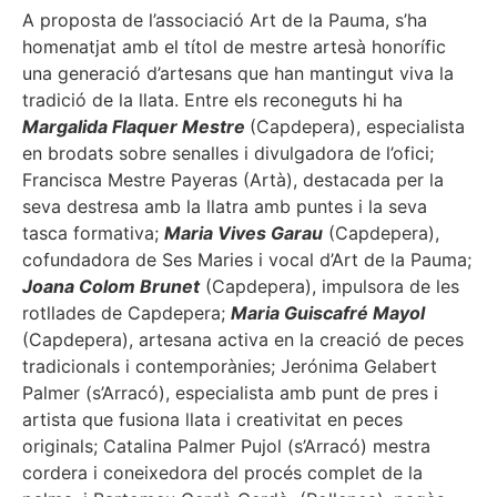
A proposta de l’associació Art de la Pauma, s’ha
homenatjat amb el títol de mestre artesà honorífic
una generació d’artesans que han mantingut viva la
tradició de la llata. Entre els reconeguts hi ha
Margalida Flaquer Mestre
(Capdepera), especialista
en brodats sobre senalles i divulgadora de l’ofici;
Francisca Mestre Payeras (Artà), destacada per la
seva destresa amb la llatra amb puntes i la seva
tasca formativa;
Maria Vives Garau
(Capdepera),
cofundadora de Ses Maries i vocal d’Art de la Pauma;
Joana Colom Brunet
(Capdepera), impulsora de les
rotllades de Capdepera;
Maria Guiscafré Mayol
(Capdepera), artesana activa en la creació de peces
tradicionals i contemporànies; Jerónima Gelabert
Palmer (s’Arracó), especialista amb punt de pres i
artista que fusiona llata i creativitat en peces
originals; Catalina Palmer Pujol (s’Arracó) mestra
cordera i coneixedora del procés complet de la