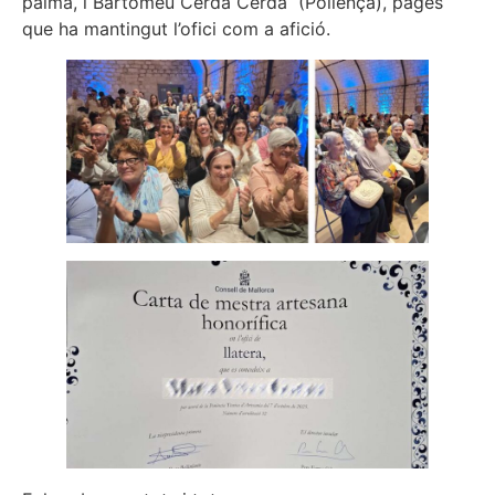
palma, i Bartomeu Cerdà Cerdà (Pollença), pagès
que ha mantingut l’ofici com a afició.