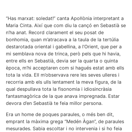
“Has marxat: soledat!” canta Apol·lònia interpretant a
Maria Cinta. Així que com diu la cançó en Sebastià se
n’ha anat. Record clarament el seu posat de
bonhomia, quan m’atracava a la taula de la tertúlia
destarotada oriental i gabellina, a l’Orient, que per a
mi semblava nova de trinca, però pels que hi havia,
entre ells en Sebastià, devia ser la quarta o quinta
època, m’hi acceptaren com si hagués estat amb ells
tota la vida. Ell m’observava rere les seves ulleres i
recorria amb els ulls lentament la meva figura, de la
qual despullava tota la fisonomia i idiosincràsia
fantasmagòrica de la que anava impregnada. Estar
devora d’en Sebastià te feia millor persona.
Era un home de poques paraules, o més ben dit,
emprant la màxima grega “Medén Àgan”, de paraules
mesurades. Sabia escoltar i no intervenia i si ho feia