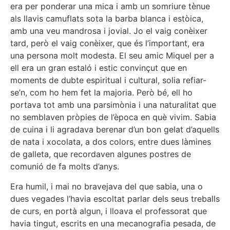
era per ponderar una mica i amb un somriure tènue
als llavis camuflats sota la barba blanca i estòica,
amb una veu mandrosa i jovial. Jo el vaig conèixer
tard, però el vaig conèixer, que és l’important, era
una persona molt modesta. El seu amic Miquel per a
ell era un gran estaló i estic convinçut que en
moments de dubte espiritual i cultural, solia refiar-
se’n, com ho hem fet la majoria. Però bé, ell ho
portava tot amb una parsimònia i una naturalitat que
no semblaven pròpies de l’època en què vivim. Sabia
de cuina i li agradava berenar d’un bon gelat d’aquells
de nata i xocolata, a dos colors, entre dues làmines
de galleta, que recordaven algunes postres de
comunió de fa molts d’anys.
Era humil, i mai no bravejava del que sabia, una o
dues vegades l’havia escoltat parlar dels seus treballs
de curs, en portà algun, i lloava el professorat que
havia tingut, escrits en una mecanografia pesada, de