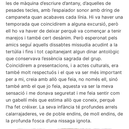
les de màquina d’escriure d’antany, d’aquelles de
pesades tecles, amb l’espaiador sonor amb dring de
campaneta quan acabaves cada línia. Hi va haver una
temporada que coincidirem a alguna excursió, però
ell ho va haver de deixar perquè va començar a tenir
marejos i també cert desànim. Però esperonat pels
amics seguí aquells dissabtes missudia acudint a la
tertúlia i fins i tot capitanejant algun dinar antològic
que conservava l’essència sagrada del grup.
Coincidirem a presentacions, i a actes culturals, era
també molt respectuós i el que va ser més important
per a mi, creia amb allò que feia, no només ell, sinó
també amb el que jo feia, aquesta va ser la meva
sensació i me donava seguretat i me feia sentir com
un gabellí més que estima allò que coneix, perquè
l’ha fet créixer. La seva infància té profundes arrels
calarrajaderes, ve de poble endins, de moll endins, de
la profunda fosca d’una nissaga ignota.