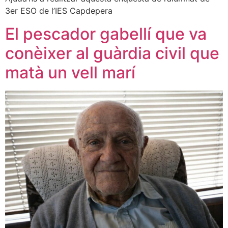
3er ESO de l’IES Capdepera
El pescador gabellí que va
conèixer al guàrdia civil que
matà un vell marí