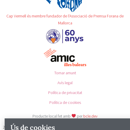
Cap Vermell és membre fundador de l'Associació de Premsa Forana de
Mallorca
Tornar amunt
Avís legal
Política de privacitat
Política de cookies
Producte local fet amb
per
bcle.dev
Ús de cookies
2025 © Cap Vermell