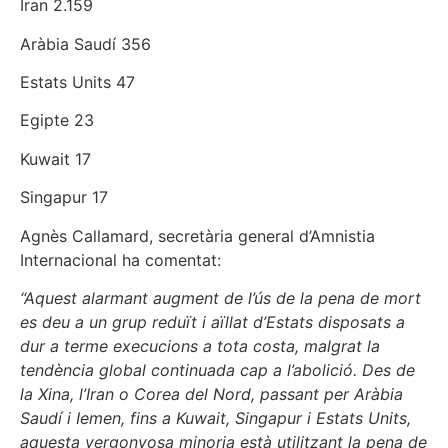
Iran 2.159
Aràbia Saudí 356
Estats Units 47
Egipte 23
Kuwait 17
Singapur 17
Agnès Callamard, secretària general d’Amnistia
Internacional ha comentat:
“Aquest alarmant augment de l’ús de la pena de mort
es deu a un grup reduït i aïllat d’Estats disposats a
dur a terme execucions a tota costa, malgrat la
tendència global continuada cap a l’abolició. Des de
la Xina, l’Iran o Corea del Nord, passant per Aràbia
Saudí i Iemen, fins a Kuwait, Singapur i Estats Units,
aquesta vergonyosa minoria està utilitzant la pena de