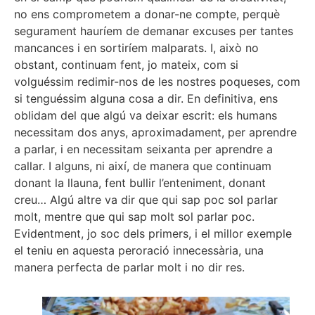
no ens comprometem a donar-ne compte, perquè
segurament hauríem de demanar excuses per tantes
mancances i en sortiríem malparats. I, això no
obstant, continuam fent, jo mateix, com si
volguéssim redimir-nos de les nostres poqueses, com
si tenguéssim alguna cosa a dir. En definitiva, ens
oblidam del que algú va deixar escrit: els humans
necessitam dos anys, aproximadament, per aprendre
a parlar, i en necessitam seixanta per aprendre a
callar. I alguns, ni així, de manera que continuam
donant la llauna, fent bullir l’enteniment, donant
creu… Algú altre va dir que qui sap poc sol parlar
molt, mentre que qui sap molt sol parlar poc.
Evidentment, jo soc dels primers, i el millor exemple
el teniu en aquesta peroració innecessària, una
manera perfecta de parlar molt i no dir res.