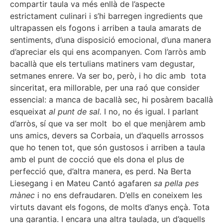
compartir taula va més enllà de l’aspecte
estrictament culinari i s’hi barregen ingredients que
ultrapassen els fogons i arriben a taula amarats de
sentiments, d’una disposició emocional, d’una manera
d’apreciar els qui ens acompanyen. Com l’arròs amb
bacallà que els tertulians matiners vam degustar,
setmanes enrere. Va ser bo, però, i ho dic amb tota
sinceritat, era millorable, per una raó que consider
essencial: a manca de bacallà sec, hi posàrem bacallà
esqueixat
al punt de sal.
I no, no és igual. I parlant
d’arròs, sí que va ser molt bo el que menjàrem amb
uns amics, devers sa Corbaia, un d’aquells arrossos
que ho tenen tot, que són gustosos i arriben a taula
amb el punt de cocció que els dona el plus de
perfecció que, d’altra manera, es perd. Na Berta
Liesegang i en Mateu Cantó agafaren
sa pella pes
mànec
i no ens defraudaren. D’ells en coneixem les
virtuts davant els fogons, de molts d’anys ençà. Tota
una garantia. I encara una altra taulada, un d’aquells