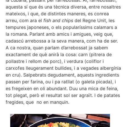
aquesta sí que és una tècnica diversa, entre nosaltres
mateixos, i que, de distintes maneres, es conrea
arreu, com ara el
fish and chips
del Regne Unit, les
tempures japoneses, o els popularíssims calamars a
la romana. Parlant amb amics i amigues, veig que,
cadascú arrebossa a la seva manera, com ha de ser.
A ca nostra, quan parlam d’arrebossat ja sabem
exactament de què anirà la cosa: carn (pitrera de
pollastre i rellom de porc), i verdura (coliflor i
carxofes lleugerament bullides, i a vegades albergínia
en cru). Salpebrats degudament, aquests ingredients
passen per farina, ou i pa ratllat (o galeta picada), i
es fregeixen en oli abundant. Duu una mica de feina,
tot plegat, però el resultat sol ser agraït. I de patates
fregides, que no en manquin.