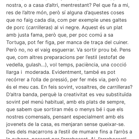
nostra, o a casa d’altri, mentrestant? Pel que fa a mi,
res de l’altre món, però sí alguna d’aquestes coses
que no faig cada dia, com per exemple unes galtes
de porc (
carrilleras
) al vi negre. Aquest és un plat
amb justa fama, però que, per poc comú a sa
Tortuga, pot fer figa, per manca de traça del cuiner.
Però no, no el vaig esguerrar. Va sortir prou bé. Pens
que, com altres preparacions per l’estil (estofat de
vedella, gulash…), vol temps, paciència, una cocció
llarga i moderada. Evidentment, també es pot
recórrer a l’olla de pressió, per fer més via, però no
és el meu cas. En feis sovint, vosaltres, de
carrilleras
?
D’altra banda, perquè la creativitat es veu substituïda
sovint pel menú habitual, amb els plats de sempre,
que sabem que sortiran més o menys bé i que els
nostres comensals, pensant especialment amb els
jovenets de la casa, es menjaran sense queixar-se.
Des dels macarrons a l’estil de mumare fins a l’arròs a
la cubana, passant per l’arrebossat. Ai, l’arrebossat!,