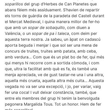
soparillos
del grup d’Herbes de Can Planetes que
abans fèiem més assíduament. S’havien de repartir
els torns de guàrdia de la paradeta del Castell durant
el Mercat Medieval, i quina manera millor de fer-ho
que amb un
sopar de sobaquillo
, com diuen a
València, o un
sopar de pa i taleca
, com deim per
aquesta terra nostra. Ja sabeu, un àpat on cadascú
aporta beguda i menjar i que sol ser una mena de
concurs de truites, truites amb patata, amb ceba,
amb verdura… Com que és un plat bo de fer, qui més
qui menys hi recorre com a sortida còmoda, i com
que, ultra la facilitat amb què es fa, és també una
menja apreciada, ve de gust tastar-ne una i una altra,
aquella més crueta, aquella altra més cuita… Aquesta
vegada no va ser una excepció, i jo, per variar, vaig
fer una coca! I vull deixar constància, també, que
entre els membres del grup hi tenim la benvolguda
pegonera Margalida Tous. Tot un honor. Hem de fer