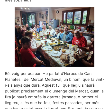
més
soparillos
!
Bé, vaig per acabar. He parlat d’Herbes de Can
Planetes i del Mercat Medieval, un binomi que fa vint-
i-sis anys que dura. Aquest full que llegiu s’haurà
publicat precisament el diumenge del Mercat, quan la
fira ja haurà emprès la darrera jornada, o potser el
llegireu, si és que ho feis, festes passades, per més
que haurà estat escrit dies abans. Per tant, ja serà en