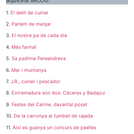
aquesta secció:
1.
El delit de cuinar
2.
Parlem de menjar
3.
El nostre pa de cada dia
4.
Més farina!
5.
Sa padrina Pereandreva
6.
Mar i muntanya
7.
J.R., cuiner i pescador
8.
Extremadura son dos: Cáceres y Badajoz
9.
Festes del Carme, davantal posat
10.
De la carronya al tumbet de rajada
11.
Així es guanya un concurs de paelles