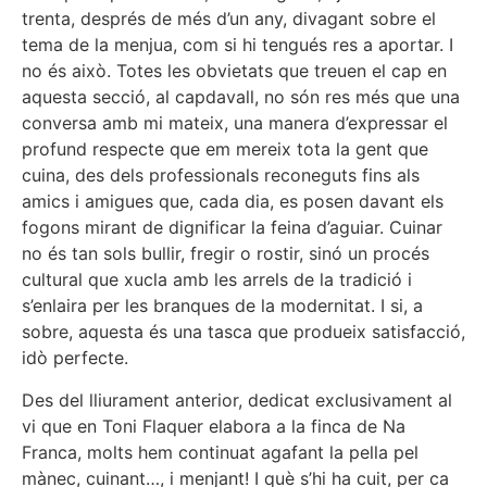
trenta, després de més d’un any, divagant sobre el
tema de la menjua, com si hi tengués res a aportar. I
no és això. Totes les obvietats que treuen el cap en
aquesta secció, al capdavall, no són res més que una
conversa amb mi mateix, una manera d’expressar el
profund respecte que em mereix tota la gent que
cuina, des dels professionals reconeguts fins als
amics i amigues que, cada dia, es posen davant els
fogons mirant de dignificar la feina d’aguiar. Cuinar
no és tan sols bullir, fregir o rostir, sinó un procés
cultural que xucla amb les arrels de la tradició i
s’enlaira per les branques de la modernitat. I si, a
sobre, aquesta és una tasca que produeix satisfacció,
idò perfecte.
Des del lliurament anterior, dedicat exclusivament al
vi que en Toni Flaquer elabora a la finca de Na
Franca, molts hem continuat agafant la pella pel
mànec, cuinant…, i menjant! I què s’hi ha cuit, per ca