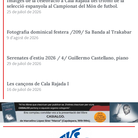
Imatges de la celebració a Cala Rajada del triomf de la
selecció espanyola al Campionat del Món de futbol.
25 de juliol de 2026
Fotografia dominical festera /209/ Sa Banda al Trakabar
9 d'agost de 2026
Serenates d’estiu 2026 / 4/ Guillermo Castellano, piano
29 de juliol de 2026
Les cançons de Cala Rajada I
16 de juliol de 2026