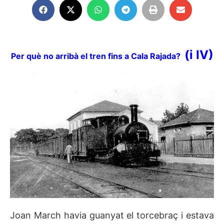
(i IV)
Per què no arribà el tren fins a Cala Rajada?
Joan March havia guanyat el torcebraç i estava