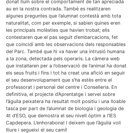
donat llum sobre el comportament de tan apreciada
au en la nostra contrada. També es realitzaren
algunes preguntes que l’alumnat contestà amb tota
naturalitat, com per exemple, si sabien quines eren
les principals molèsties que havien trobat; ells
contestaren que el pas seguit d’embarcacions, fet
que coincidí amb les observacions dels responsables
del Parc. També que hi va haver una intrusió humana
a la zona, detectada pels operaris. La càmera web
que instal·laren per a l’observació de l’animal ha donat
els seus fruits i fins i tot ha creat una afició en seguir
el seu desenvolupament que s’ha estès entre el
professorat i personal del centre i Conselleria. En
definitiva, el projecte d’Aprentatge i servei sobre
l’àguila peixatera ha resultat molt positiu i una lloable
tasca per part de l’alumnat de biologia i geologia de
4t d’ESO, que demostra el seu nivell òptim a l’IES
Capdepera. L’enhorabona! I deixem que l’àguila voli
lliure i segueixi el seu camí!