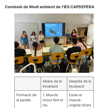
Comissió de Medi ambient de l’IES CAPDEPERA
Abans de la
Desprès de la
incubació
incubació
Formació de
1. Mascle
Estan el
la parella
totsol fent el
mascle
niu
original (d’uns