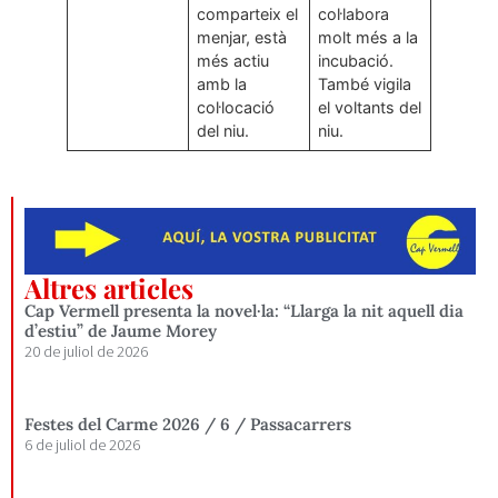
comparteix el
col·labora
menjar, està
molt més a la
més actiu
incubació.
amb la
També vigila
col·locació
el voltants del
del niu.
niu.
Altres articles
Cap Vermell presenta la novel·la: “Llarga la nit aquell dia
d’estiu” de Jaume Morey
20 de juliol de 2026
Festes del Carme 2026 / 6 / Passacarrers
6 de juliol de 2026