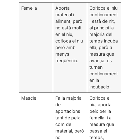
Femella
Aporta
Col·loca el niu
material i
contínuament
aliment, però
, està de nit,
no està molt
al principi la
en el niu,
majoria del
col·loca el niu
temps incuba
però amb
ella, però a
menys
mesura que
freqüència.
avança, es
turnen
contínuament
en la
incubació.
Mascle
Fa la majoria
Col·loca el
de
niu, aporta
aportacions
peix per la
tant de peix
femella, i a
com de
mesura que
material, però
passa el
no
temps,