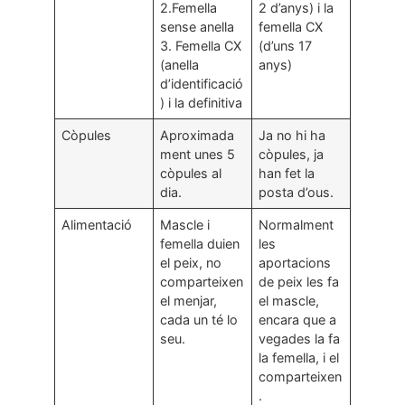
2.Femella
2 d’anys) i la
sense anella
femella CX
3. Femella CX
(d’uns 17
(anella
anys)
d’identificació
) i la definitiva
Còpules
Aproximada
Ja no hi ha
ment unes 5
còpules, ja
còpules al
han fet la
dia.
posta d’ous.
Alimentació
Mascle i
Normalment
femella duien
les
el peix, no
aportacions
comparteixen
de peix les fa
el menjar,
el mascle,
cada un té lo
encara que a
seu.
vegades la fa
la femella, i el
comparteixen
.